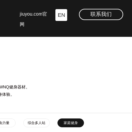
联系我们
jiuyou.com官
EN
网
WNQ健身器材。
身体验。
由力量
综合多人站
家庭健身