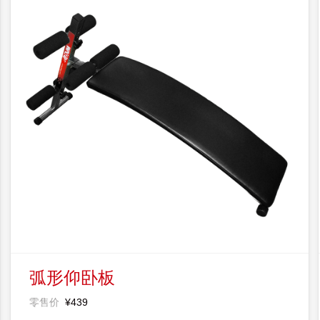
弧形仰卧板
零售价
¥439