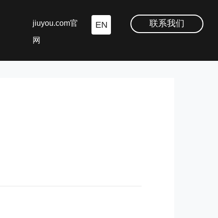
联系我们
jiuyou.com官
EN
网