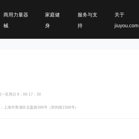
商用力量器
家庭健
服务与支
关于
械
身
持
jiuyou.com
周一至周日 8：00-17：30
：上海市青浦区北盈路388号（胜利路1588号）