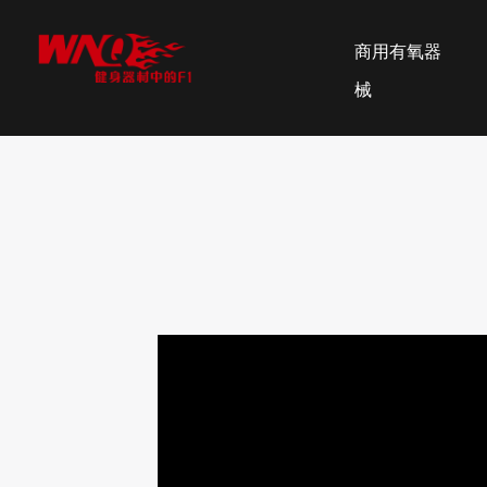
商用有氧器
械