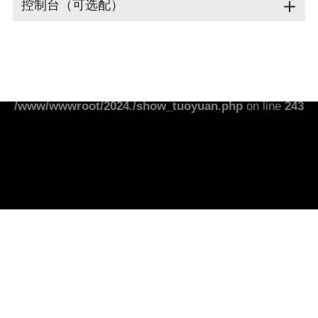
＋
控制台（可选配）
Notice
: Undefined index: banner01wz in
/www/wwwroot/2024./show_tuoyuan.php
on line
243