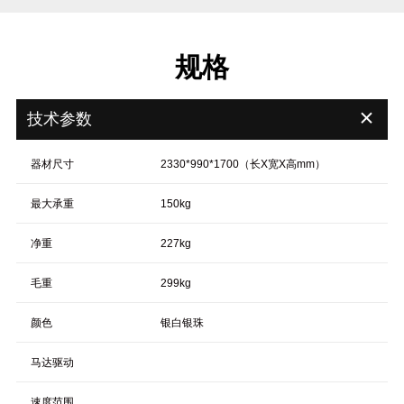
规格
＋
技术参数
器材尺寸
2330*990*1700（长X宽X高mm）
最大承重
150kg
净重
227kg
毛重
299kg
颜色
银白银珠
马达驱动
速度范围