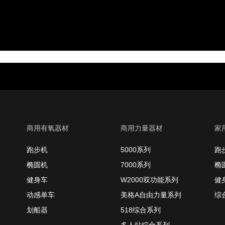
商用有氧器材
商用力量器材
家
跑步机
5000系列
跑
椭圆机
7000系列
椭
健身车
W2000双功能系列
健
动感单车
美格A自由力量系列
综
划船器
518综合系列
多人站综合系列