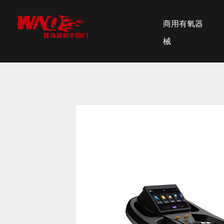
商用有氧器
械