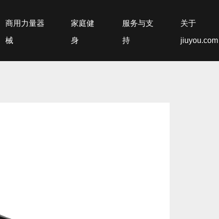
商用力量器
家庭健
服务与支
关于
械
身
持
jiuyou.com