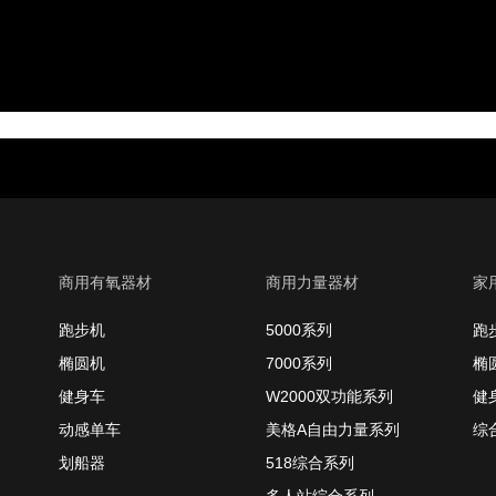
商用有氧器材
商用力量器材
家
跑步机
5000系列
跑
椭圆机
7000系列
椭
健身车
W2000双功能系列
健
动感单车
美格A自由力量系列
综
划船器
518综合系列
多人站综合系列