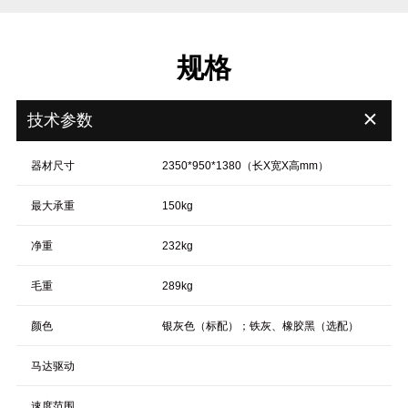
规格
＋
技术参数
器材尺寸
2350*950*1380（长X宽X高mm）
最大承重
150kg
净重
232kg
毛重
289kg
颜色
银灰色（标配）；铁灰、橡胶黑（选配）
马达驱动
速度范围