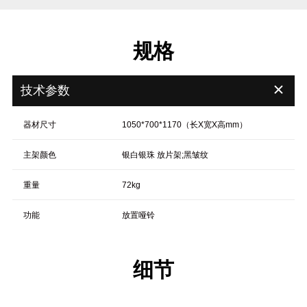
规格
＋
技术参数
器材尺寸
1050*700*1170（长X宽X高mm）
主架颜色
银白银珠 放片架;黑皱纹
重量
72kg
功能
放置哑铃
细节