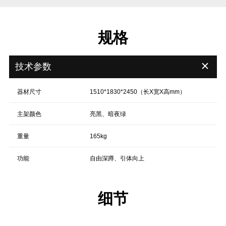
规格
＋
技术参数
器材尺寸
1510*1830*2450（长X宽X高mm）
主架颜色
亮黑、暗夜绿
重量
165kg
功能
自由深蹲、引体向上
细节