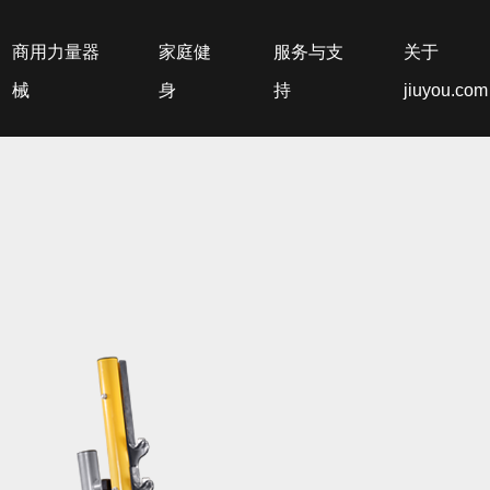
商用力量器
家庭健
服务与支
关于
械
身
持
jiuyou.com