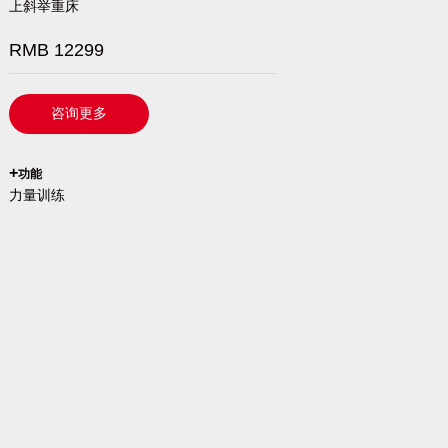
上斜举重床
RMB 12299
咨询更多
`
+
功能
力量训练