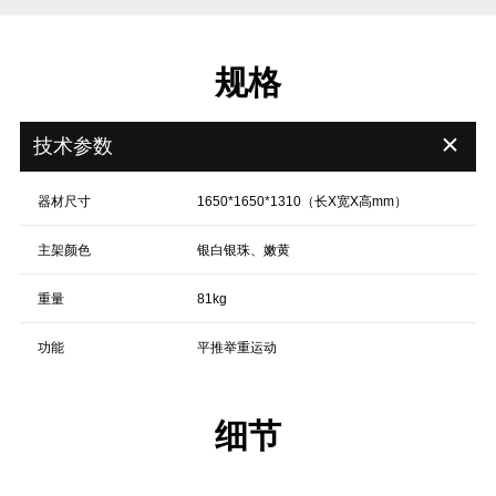
规格
＋
技术参数
器材尺寸
1650*1650*1310（长X宽X高mm）
主架颜色
银白银珠、嫩黄
重量
81kg
功能
平推举重运动
细节