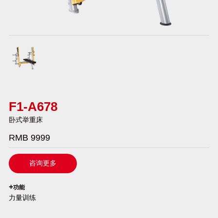
F1-A678
卧式举重床
RMB 9999
咨询更多
`
+
功能
力量训练