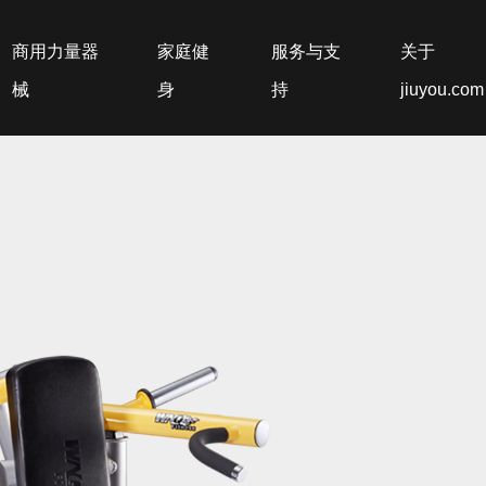
商用力量器
家庭健
服务与支
关于
械
身
持
jiuyou.com