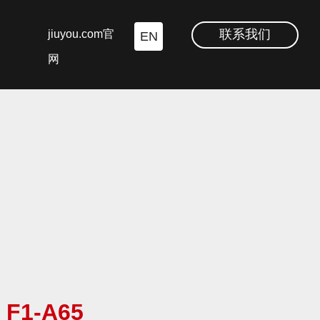
联系我们
jiuyou.com官
EN
网
F1-A65