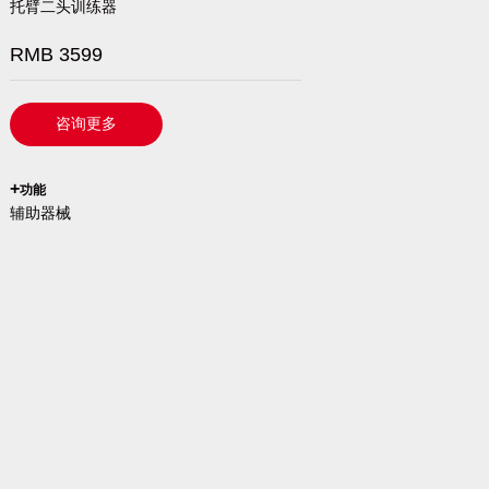
托臂二头训练器
RMB 3599
咨询更多
`
+
功能
辅助器械