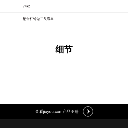
74kg
配合杠铃做二头弯举
细节
查看jiuyou.com产品图册