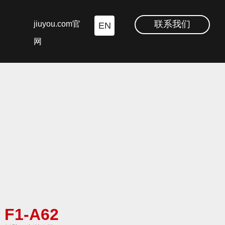
联系我们
jiuyou.com官
EN
网
F1-A62