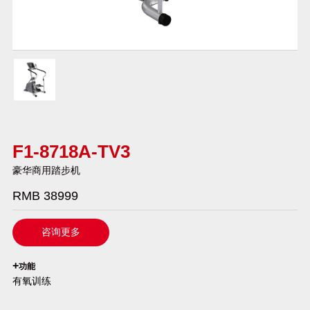
F1-8718A-TV3
豪华商用踏步机
RMB 38999
咨询更多
`
+
功能
有氧训练