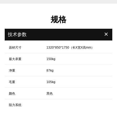
规格
＋
技术参数
器材尺寸
1320*850*1750（长X宽X高mm）
最大承重
150kg
净重
87kg
毛重
105kg
颜色
黑色
阻力系统