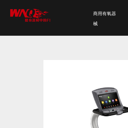
商用有氧器
械