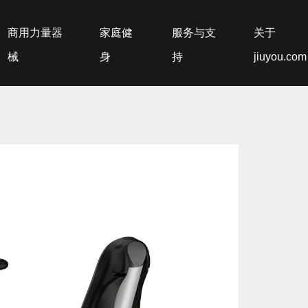
商用力量器
家庭健
服务与支
关于
械
身
持
jiuyou.com