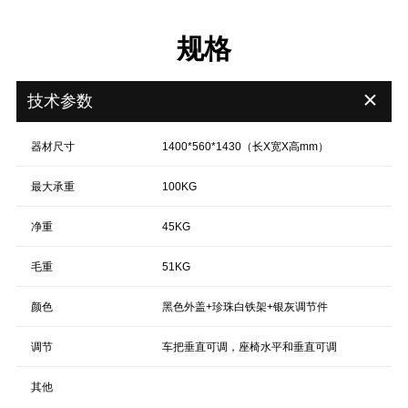
规格
＋
技术参数
器材尺寸
1400*560*1430（长X宽X高mm）
最大承重
100KG
净重
45KG
毛重
51KG
颜色
黑色外盖+珍珠白铁架+银灰调节件
调节
车把垂直可调，座椅水平和垂直可调
其他