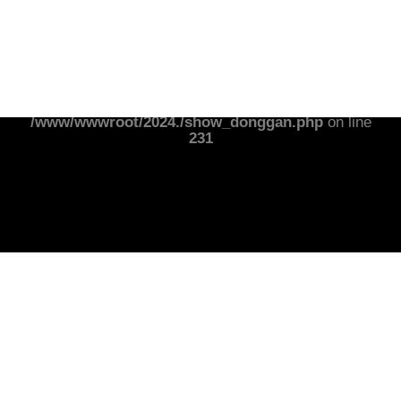
Notice
: Undefined index: banner01wz in
/www/wwwroot/2024./show_donggan.php
on line
231