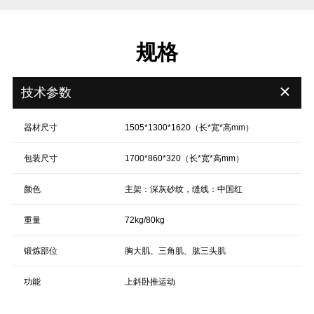
规格
＋
技术参数
器材尺寸
1505*1300*1620（长*宽*高mm）
包装尺寸
1700*860*320（长*宽*高mm）
颜色
主架：深灰砂纹，缝线：中国红
重量
72kg/80kg
锻炼部位
胸大肌、三角肌、肱三头肌
功能
上斜卧推运动