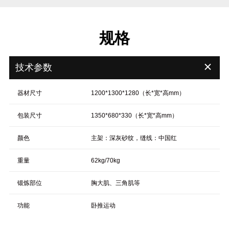
规格
＋
技术参数
器材尺寸
1200*1300*1280（长*宽*高mm）
包装尺寸
1350*680*330（长*宽*高mm）
颜色
主架：深灰砂纹，缝线：中国红
重量
62kg/70kg
锻炼部位
胸大肌、三角肌等
功能
卧推运动