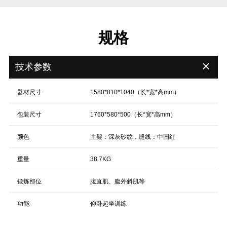
规格
＋
技术参数
器材尺寸
1580*810*1040（长*宽*高mm）
包装尺寸
1760*580*500（长*宽*高mm）
颜色
主架：深灰砂纹，缝线：中国红
重量
38.7KG
锻炼部位
腹直肌、腹外斜肌等
功能
仰卧起坐训练