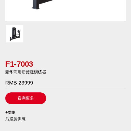
F1-7003
豪华商用后蹬腿训练器
RMB 23999
咨询更多
`
+
功能
后蹬腿训练