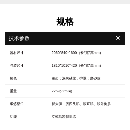
规格
＋
技术参数
器材尺寸
2060*840*1600（长*宽*高mm）
包装尺寸
1810*1010*420（长*宽*高mm）
颜色
主架：深灰砂纹，护罩：磨砂灰
重量
226kg/259kg
锻炼部位
臀大肌、股四头肌、股直肌、股外侧肌
功能
立式后蹬腿训练