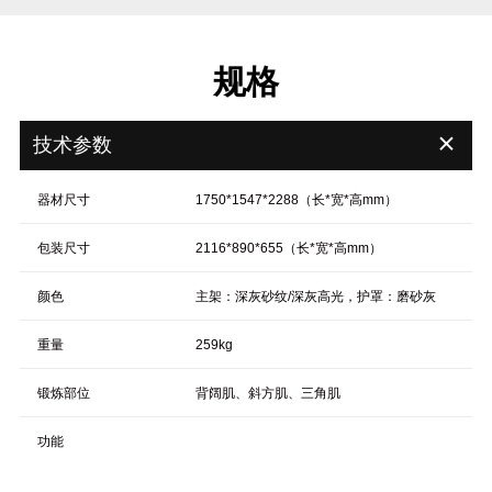
规格
＋
技术参数
器材尺寸
1750*1547*2288（长*宽*高mm）
包装尺寸
2116*890*655（长*宽*高mm）
颜色
主架：深灰砂纹/深灰高光，护罩：磨砂灰
重量
259kg
锻炼部位
背阔肌、斜方肌、三角肌
功能