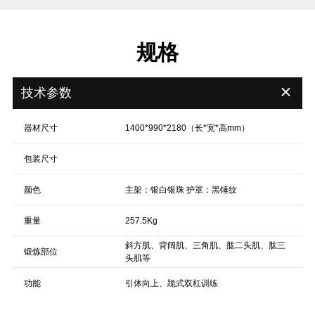
规格
＋
技术参数
器材尺寸
1400*990*2180（长*宽*高mm）
包装尺寸
颜色
主架：银白银珠 护罩：黑锤纹
重量
257.5Kg
斜方肌、背阔肌、三角肌、肱二头肌、肱三
锻炼部位
头肌等
功能
引体向上、跪式双杠训练