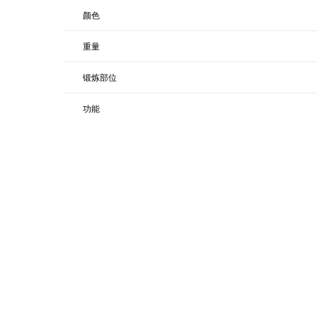
颜色
重量
锻炼部位
功能