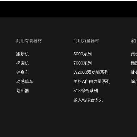
商用有氧器材
商用力量器材
家
跑步机
5000系列
跑
椭圆机
7000系列
椭
健身车
W2000双功能系列
健
动感单车
美格A自由力量系列
综
划船器
518综合系列
多人站综合系列