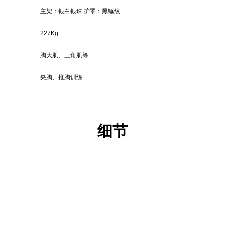
主架：银白银珠 护罩：黑锤纹
227Kg
胸大肌、三角肌等
夹胸、推胸训练
细节