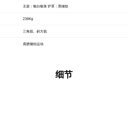
主架：银白银珠 护罩：黑锤纹
238Kg
三角肌、斜方肌
肩膀侧抬运动
细节