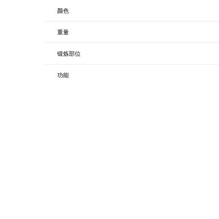
颜色
重量
锻炼部位
功能