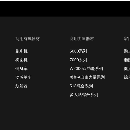
商用有氧器材
商用力量器材
家
跑步机
5000系列
跑
椭圆机
7000系列
椭
健身车
W2000双功能系列
健
动感单车
美格A自由力量系列
综
划船器
518综合系列
多人站综合系列