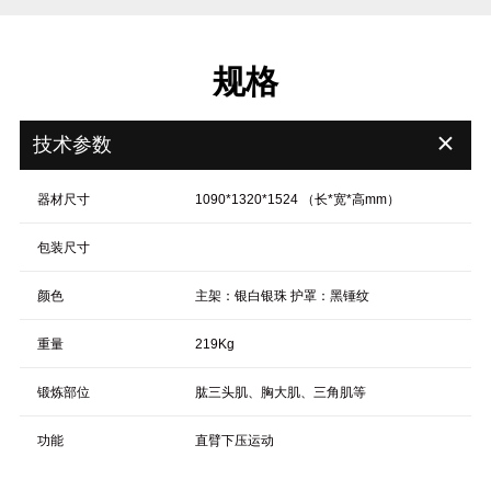
规格
＋
技术参数
器材尺寸
1090*1320*1524 （长*宽*高mm）
包装尺寸
颜色
主架：银白银珠 护罩：黑锤纹
重量
219Kg
锻炼部位
肱三头肌、胸大肌、三角肌等
功能
直臂下压运动