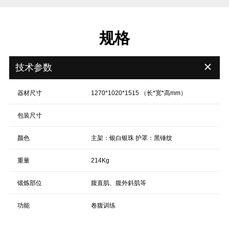
规格
＋
技术参数
器材尺寸
1270*1020*1515 （长*宽*高mm）
包装尺寸
颜色
主架：银白银珠 护罩：黑锤纹
重量
214Kg
锻炼部位
腹直肌、腹外斜肌等
功能
卷腹训练