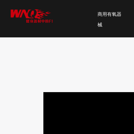
商用有氧器
械