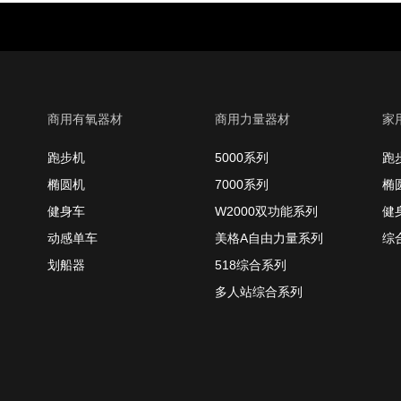
商用有氧器材
商用力量器材
家
跑步机
5000系列
跑
椭圆机
7000系列
椭
健身车
W2000双功能系列
健
动感单车
美格A自由力量系列
综
划船器
518综合系列
多人站综合系列