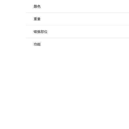
颜色
重量
锻炼部位
功能