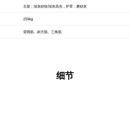
主架：深灰砂纹/深灰高光，护罩：磨砂灰
259kg
背阔肌、斜方肌、三角肌
细节