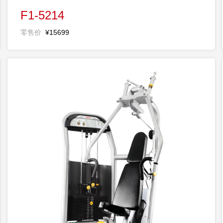
F1-5214
零售价
¥15699