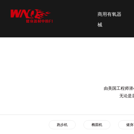
商用有氧器
械
由美国工程师潜
无论是
跑步机
椭圆机
健身