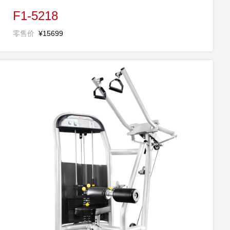
F1-5218
零售价
¥15699