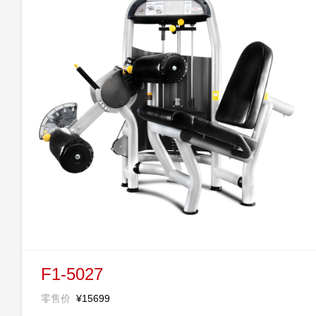
F1-5027
零售价
¥15699