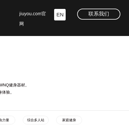
联系我们
jiuyou.com官
EN
网
WNQ健身器材。
身体验。
由力量
综合多人站
家庭健身