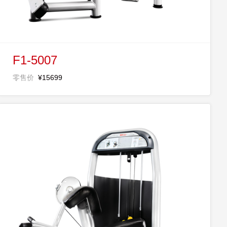
F1-5007
零售价
¥15699