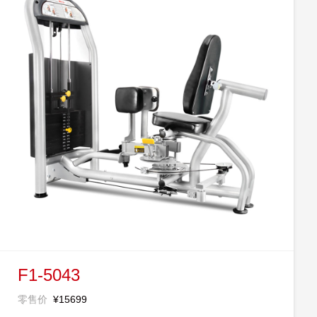
F1-5043
零售价
¥15699