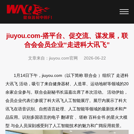
jiuyou.com-搭平台、促交流、谋发展，联
合会会员企业“走进科大讯飞”
文章来自：jiuyou.com官网
2026-06-22
1月14日下午，jiuyou.com（以下简称 联合会 ）组织了 走进科
大讯飞 活动，吸引了来自健身器材、人造草、运动地材等领域的20
余家企业参与。联合会副秘书长温嘉出席了本次活动。 活动伊始，
会员企业代表们参观了科大讯飞人工智能展厅。展厅内展示了科大
讯飞在语音识别、自然语言处理、人工智能等领域的最新技术和产
品应用。识别多国语言的电子 翻译官 、堪称 百科全书 的星火大模
型 与会人员深刻感受到了人工智能技术的魅力和广阔应用前景。