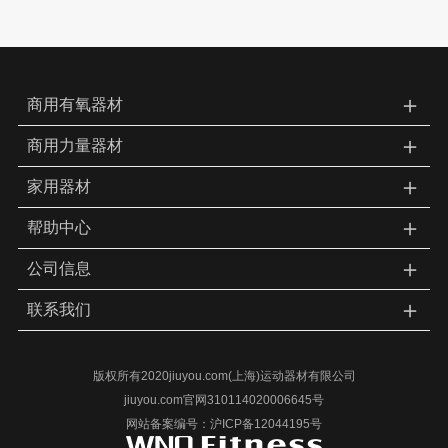
＋
商用有氧器材
＋
商用力量器材
＋
家用器材
＋
帮助中心
＋
公司信息
＋
联系我们
版权所有2020jiuyou.com(上海)运动器材有限公司
jiuyou.com官网310114020006645号
网站备案编号：沪ICP备12044195号