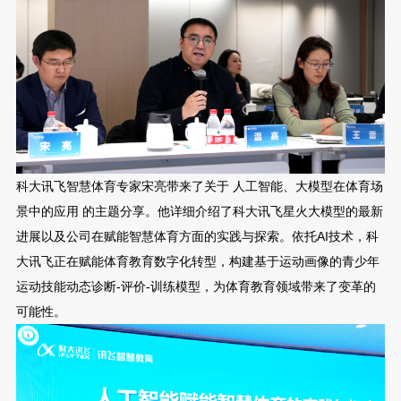
科大讯飞智慧体育专家宋亮带来了关于 人工智能、大模型在体育场
景中的应用 的主题分享。他详细介绍了科大讯飞星火大模型的最新
进展以及公司在赋能智慧体育方面的实践与探索。依托AI技术，科
大讯飞正在赋能体育教育数字化转型，构建基于运动画像的青少年
运动技能动态诊断-评价-训练模型，为体育教育领域带来了变革的
可能性。